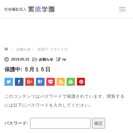
T
o
g
g
l
e
n
ホーム
お知らせ
保護中: ５月１５日
a
v
2019.05.15
お知らせ
ru
i
保護中: ５月１５日
g
a
t
i
o
このコンテンツはパスワードで保護されています。閲覧する
n
には以下にパスワードを入力してください。
パスワード: