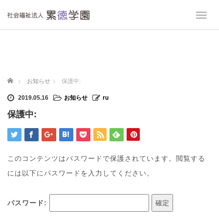
T
o
g
g
l
e
n
ホーム
お知らせ
保護中:
a
v
2019.05.16
お知らせ
ru
i
保護中:
g
a
t
i
o
このコンテンツはパスワードで保護されています。閲覧する
n
には以下にパスワードを入力してください。
パスワード: