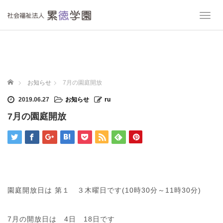
T
o
g
g
l
e
n
ホーム
お知らせ
7月の園庭開放
a
v
2019.06.27
お知らせ
ru
i
7月の園庭開放
g
a
t
i
o
n
園庭開放日は 第１ ３木曜日です(10時30分～11時30分)
7月の開放日は 4日 18日です