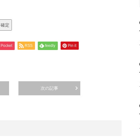
Pocket
RSS
feedly
Pin it
次の記事