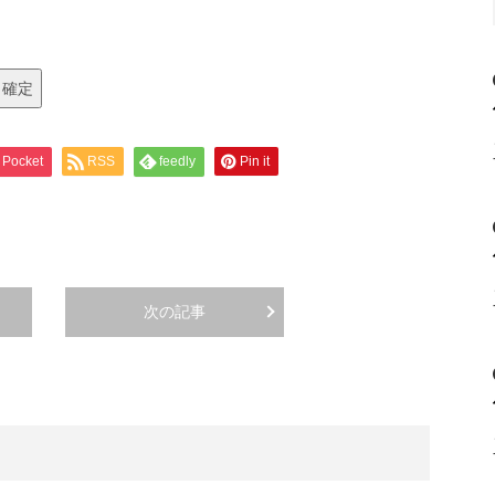
Pocket
RSS
feedly
Pin it
次の記事