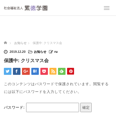
T
o
g
g
l
e
n
ホーム
お知らせ
保護中: クリスマス会
a
v
2019.12.20
お知らせ
ru
i
保護中: クリスマス会
g
a
t
i
o
このコンテンツはパスワードで保護されています。閲覧する
n
には以下にパスワードを入力してください。
パスワード: