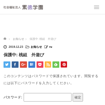
T
o
g
g
l
e
n
ホーム
お知らせ
保護中: 桃組 外遊び
a
v
2019.12.23
お知らせ
ru
i
保護中: 桃組 外遊び
g
a
t
i
o
このコンテンツはパスワードで保護されています。閲覧する
n
には以下にパスワードを入力してください。
パスワード: