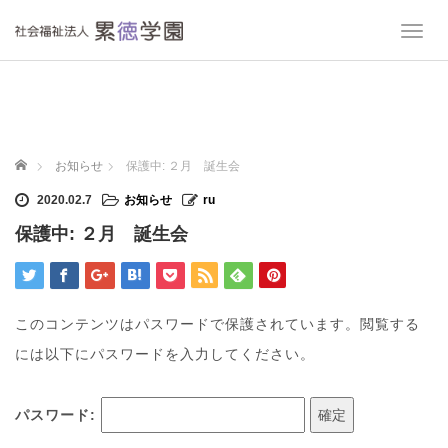
T
o
g
g
l
e
n
ホーム
お知らせ
保護中: ２月 誕生会
a
v
2020.02.7
お知らせ
ru
i
保護中: ２月 誕生会
g
a
t
i
o
このコンテンツはパスワードで保護されています。閲覧する
n
には以下にパスワードを入力してください。
パスワード: