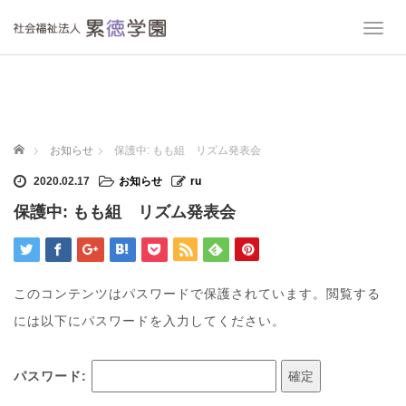
T
o
g
g
l
e
n
ホーム
お知らせ
保護中: もも組 リズム発表会
a
v
2020.02.17
お知らせ
ru
i
保護中: もも組 リズム発表会
g
a
t
i
o
このコンテンツはパスワードで保護されています。閲覧する
n
には以下にパスワードを入力してください。
パスワード: