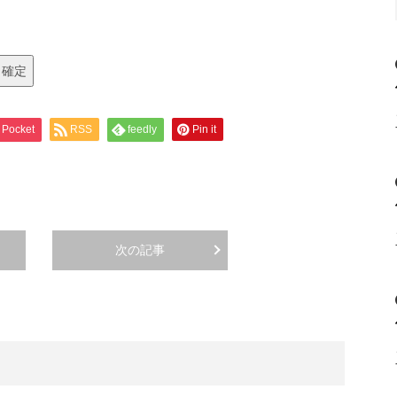
Pocket
RSS
feedly
Pin it
次の記事