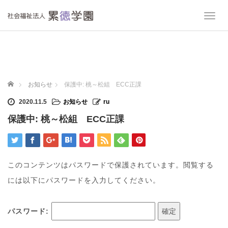
T
o
g
g
l
e
n
ホーム
お知らせ
保護中: 桃～松組 ECC正課
a
v
2020.11.5
お知らせ
ru
i
保護中: 桃～松組 ECC正課
g
a
t
i
o
このコンテンツはパスワードで保護されています。閲覧する
n
には以下にパスワードを入力してください。
パスワード: