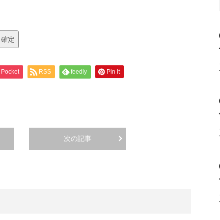
Pocket
RSS
feedly
Pin it
次の記事