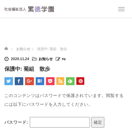
T
o
g
g
l
e
n
ホーム
お知らせ
保護中: 菊組 散歩
a
v
2020.11.24
お知らせ
ru
i
保護中: 菊組 散歩
g
a
t
i
o
このコンテンツはパスワードで保護されています。閲覧する
n
には以下にパスワードを入力してください。
パスワード: