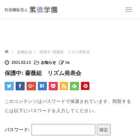
T
o
g
g
l
e
n
ホーム
お知らせ
保護中: 薔薇組 リズム発表会
a
v
2021.02.13
お知らせ
ru
i
保護中: 薔薇組 リズム発表会
g
a
t
i
o
このコンテンツはパスワードで保護されています。閲覧する
n
には以下にパスワードを入力してください。
パスワード: