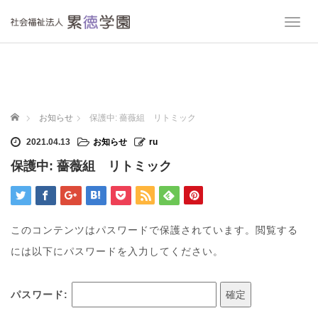
T
o
g
g
l
e
n
ホーム
お知らせ
保護中: 薔薇組 リトミック
a
v
2021.04.13
お知らせ
ru
i
保護中: 薔薇組 リトミック
g
a
t
i
o
このコンテンツはパスワードで保護されています。閲覧する
n
には以下にパスワードを入力してください。
パスワード: