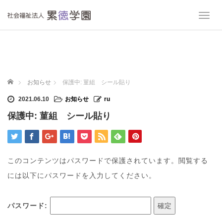
T
o
g
g
l
e
n
ホーム
お知らせ
保護中: 菫組 シール貼り
a
v
2021.06.10
お知らせ
ru
i
保護中: 菫組 シール貼り
g
a
t
i
o
このコンテンツはパスワードで保護されています。閲覧する
n
には以下にパスワードを入力してください。
パスワード: