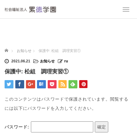
T
o
g
g
l
e
n
ホーム
お知らせ
保護中: 松組 調理実習①
a
v
2021.06.21
お知らせ
ru
i
保護中: 松組 調理実習①
g
a
t
i
o
このコンテンツはパスワードで保護されています。閲覧する
n
には以下にパスワードを入力してください。
パスワード: