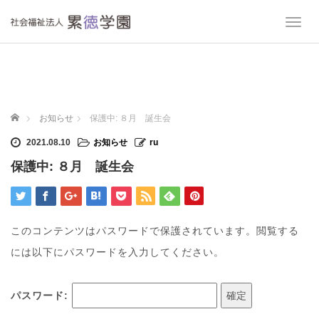
T
o
g
g
l
e
n
ホーム
お知らせ
保護中: ８月 誕生会
a
v
2021.08.10
お知らせ
ru
i
保護中: ８月 誕生会
g
a
t
i
o
このコンテンツはパスワードで保護されています。閲覧する
n
には以下にパスワードを入力してください。
パスワード: