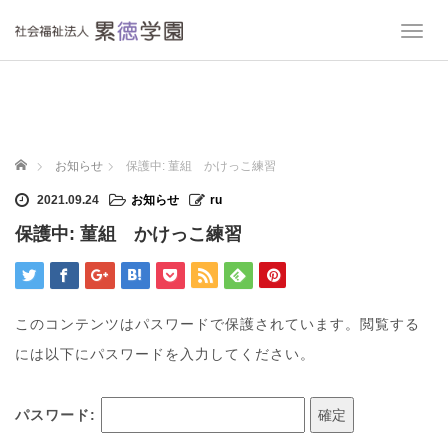
T
o
g
g
l
e
n
ホーム
お知らせ
保護中: 菫組 かけっこ練習
a
v
2021.09.24
お知らせ
ru
i
保護中: 菫組 かけっこ練習
g
a
t
i
o
このコンテンツはパスワードで保護されています。閲覧する
n
には以下にパスワードを入力してください。
パスワード: