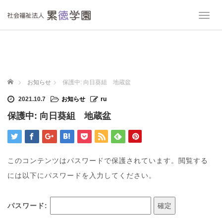
T
o
g
g
l
e
n
ホーム
お知らせ
保護中: 向日葵組 地蔵盆
a
v
2021.10.7
お知らせ
ru
i
保護中: 向日葵組 地蔵盆
g
a
t
i
o
このコンテンツはパスワードで保護されています。閲覧する
n
には以下にパスワードを入力してください。
パスワード: