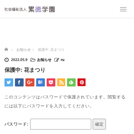
T
o
g
g
l
e
n
ホーム
お知らせ
保護中: 花まつり
a
v
2022.05.9
お知らせ
ru
i
保護中: 花まつり
g
a
t
i
o
このコンテンツはパスワードで保護されています。閲覧する
n
には以下にパスワードを入力してください。
パスワード: