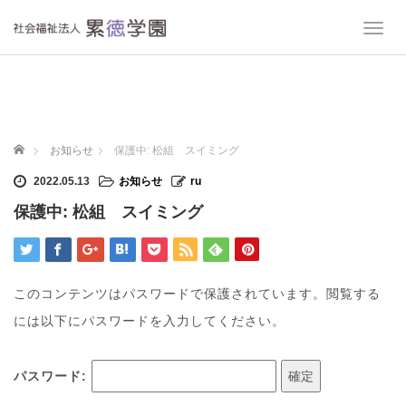
T
o
g
g
l
e
n
ホーム
お知らせ
保護中: 松組 スイミング
a
v
2022.05.13
お知らせ
ru
i
保護中: 松組 スイミング
g
a
t
i
o
このコンテンツはパスワードで保護されています。閲覧する
n
には以下にパスワードを入力してください。
パスワード: