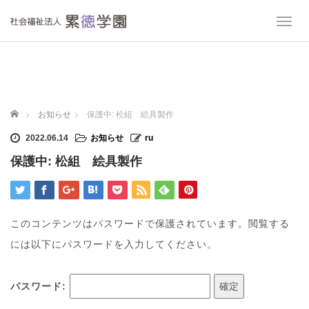
T
o
g
g
l
e
n
ホーム
お知らせ
保護中: 松組 絵具製作
a
v
2022.06.14
お知らせ
ru
i
保護中: 松組 絵具製作
g
a
t
i
o
このコンテンツはパスワードで保護されています。閲覧する
n
には以下にパスワードを入力してください。
パスワード: