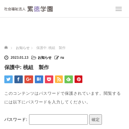
T
o
g
g
l
e
n
ホーム
お知らせ
保護中: 桃組 製作
a
v
2023.01.13
お知らせ
ru
i
保護中: 桃組 製作
g
a
t
i
o
このコンテンツはパスワードで保護されています。閲覧する
n
には以下にパスワードを入力してください。
パスワード: