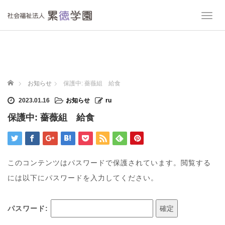
T
o
g
g
l
e
n
ホーム
お知らせ
保護中: 薔薇組 給食
a
v
2023.01.16
お知らせ
ru
i
保護中: 薔薇組 給食
g
a
t
i
o
このコンテンツはパスワードで保護されています。閲覧する
n
には以下にパスワードを入力してください。
パスワード: