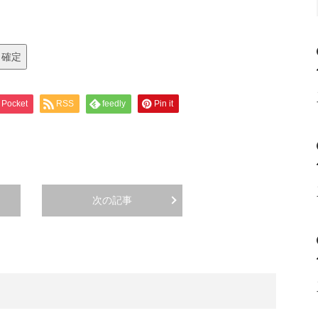
Pocket
RSS
feedly
Pin it
次の記事