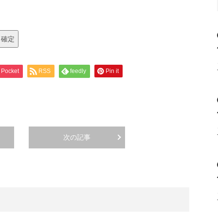
Pocket
RSS
feedly
Pin it
次の記事