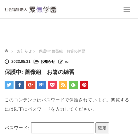
T
o
g
g
l
e
n
ホーム
お知らせ
保護中: 薔薇組 お箸の練習
a
v
2023.05.31
お知らせ
ru
i
保護中: 薔薇組 お箸の練習
g
a
t
i
o
このコンテンツはパスワードで保護されています。閲覧する
n
には以下にパスワードを入力してください。
パスワード: