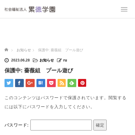
T
o
g
g
l
e
n
ホーム
お知らせ
保護中: 薔薇組 プール遊び
a
v
2023.06.28
お知らせ
ru
i
保護中: 薔薇組 プール遊び
g
a
t
i
o
このコンテンツはパスワードで保護されています。閲覧する
n
には以下にパスワードを入力してください。
パスワード: