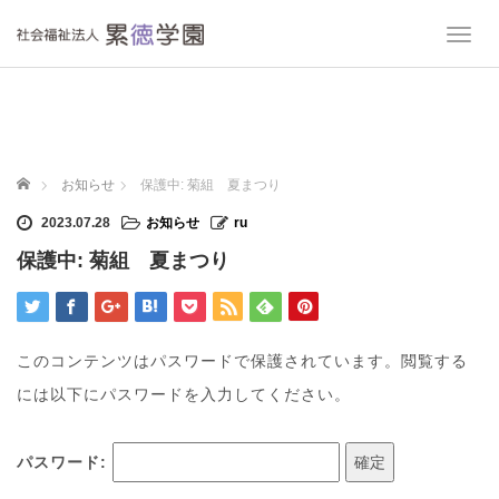
T
o
g
g
l
e
n
ホーム
お知らせ
保護中: 菊組 夏まつり
a
v
2023.07.28
お知らせ
ru
i
保護中: 菊組 夏まつり
g
a
t
i
o
このコンテンツはパスワードで保護されています。閲覧する
n
には以下にパスワードを入力してください。
パスワード: