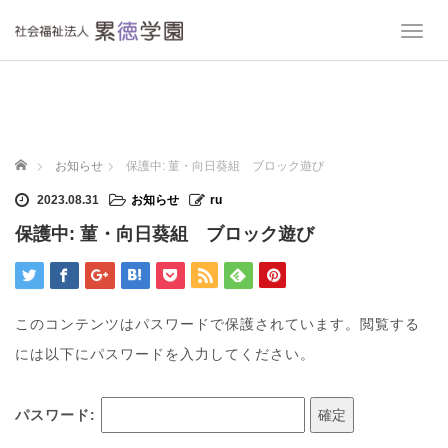
T
o
g
g
l
e
n
ホーム
お知らせ
保護中: 菫・向日葵組 ブロック遊び
a
v
2023.08.31
お知らせ
ru
i
保護中: 菫・向日葵組 ブロック遊び
g
a
t
i
o
このコンテンツはパスワードで保護されています。閲覧する
n
には以下にパスワードを入力してください。
パスワード: