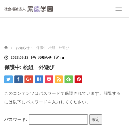
T
o
g
g
l
e
n
ホーム
お知らせ
保護中: 松組 外遊び
a
v
2023.09.13
お知らせ
ru
i
保護中: 松組 外遊び
g
a
t
i
o
このコンテンツはパスワードで保護されています。閲覧する
n
には以下にパスワードを入力してください。
パスワード: