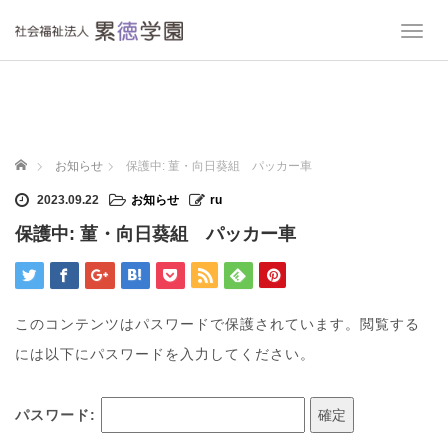
T
o
g
g
l
e
n
ホーム
お知らせ
保護中: 菫・向日葵組 パッカー車
a
v
2023.09.22
お知らせ
ru
i
保護中: 菫・向日葵組 パッカー車
g
a
t
i
o
このコンテンツはパスワードで保護されています。閲覧する
n
には以下にパスワードを入力してください。
パスワード: