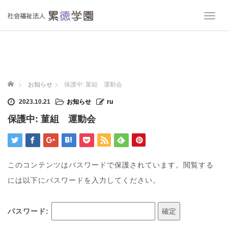
T
o
g
g
l
e
n
ホーム
お知らせ
保護中: 菫組 運動会
a
v
2023.10.21
お知らせ
ru
i
保護中: 菫組 運動会
g
a
t
i
o
このコンテンツはパスワードで保護されています。閲覧する
n
には以下にパスワードを入力してください。
パスワード: