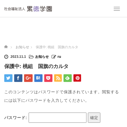
T
o
g
g
l
e
n
ホーム
お知らせ
保護中: 桃組 国旗のカルタ
a
v
2023.11.1
お知らせ
ru
i
保護中: 桃組 国旗のカルタ
g
a
t
i
o
このコンテンツはパスワードで保護されています。閲覧する
n
には以下にパスワードを入力してください。
パスワード: