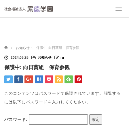
T
o
g
g
l
e
n
ホーム
お知らせ
保護中: 向日葵組 保育参観
a
v
2024.05.25
お知らせ
ru
i
保護中: 向日葵組 保育参観
g
a
t
i
o
このコンテンツはパスワードで保護されています。閲覧する
n
には以下にパスワードを入力してください。
パスワード: