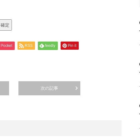
Pocket
RSS
feedly
Pin it
次の記事