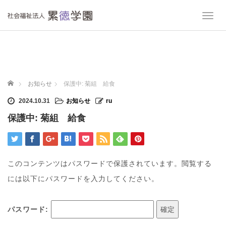
T
o
g
g
l
e
n
ホーム
お知らせ
保護中: 菊組 給食
a
v
2024.10.31
お知らせ
ru
i
保護中: 菊組 給食
g
a
t
i
o
このコンテンツはパスワードで保護されています。閲覧する
n
には以下にパスワードを入力してください。
パスワード: