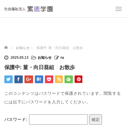
T
o
g
g
l
e
n
ホーム
お知らせ
保護中: 菫・向日葵組 お散歩
a
v
2025.05.13
お知らせ
ru
i
保護中: 菫・向日葵組 お散歩
g
a
t
i
o
このコンテンツはパスワードで保護されています。閲覧する
n
には以下にパスワードを入力してください。
パスワード: