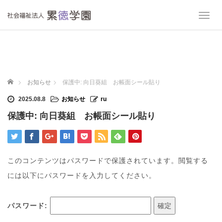
T
o
g
g
l
e
n
ホーム
お知らせ
保護中: 向日葵組 お帳面シール貼り
a
v
2025.08.8
お知らせ
ru
i
保護中: 向日葵組 お帳面シール貼り
g
a
t
i
o
このコンテンツはパスワードで保護されています。閲覧する
n
には以下にパスワードを入力してください。
パスワード: