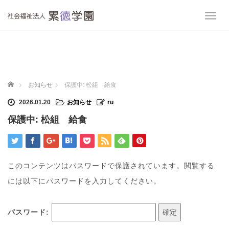
T
o
g
g
l
e
n
ホーム
お知らせ
保護中: 松組 給食
a
v
2026.01.20
お知らせ
ru
i
保護中: 松組 給食
g
a
t
i
o
このコンテンツはパスワードで保護されています。閲覧する
n
には以下にパスワードを入力してください。
パスワード: