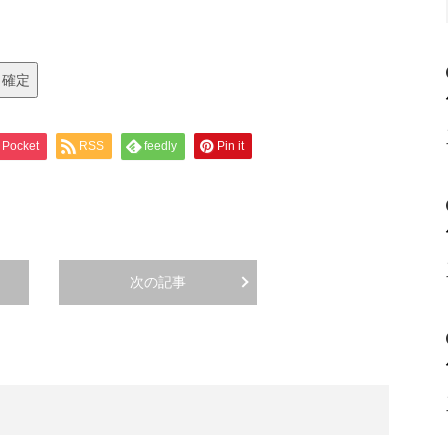
Pocket
RSS
feedly
Pin it
次の記事