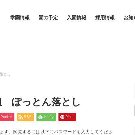
学園情報
園の予定
入園情報
採用情報
お知
ん落とし
組 ぽっとん落とし
Pocket
RSS
feedly
Pin it
ます。閲覧するには以下にパスワードを入力してくださ