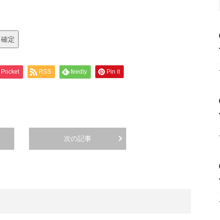
Pocket
RSS
feedly
Pin it
次の記事