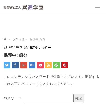
T
o
g
g
l
e
n
ホーム
お知らせ
保護中: 節分
a
v
2020.02.3
お知らせ
ru
i
保護中: 節分
g
a
t
i
o
このコンテンツはパスワードで保護されています。閲覧する
n
には以下にパスワードを入力してください。
パスワード: