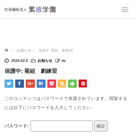
T
o
g
g
l
e
n
ホーム
お知らせ
保護中: 菊組 劇練習
a
v
2020.02.5
お知らせ
ru
i
保護中: 菊組 劇練習
g
a
t
i
o
このコンテンツはパスワードで保護されています。閲覧する
n
には以下にパスワードを入力してください。
パスワード: